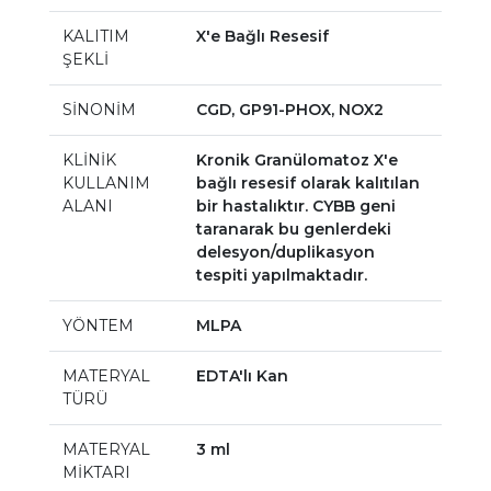
KALITIM
X'e Bağlı Resesif
ŞEKLİ
SİNONİM
CGD, GP91-PHOX, NOX2
KLİNİK
Kronik Granülomatoz X'e
KULLANIM
bağlı resesif olarak kalıtılan
ALANI
bir hastalıktır. CYBB geni
taranarak bu genlerdeki
delesyon/duplikasyon
tespiti yapılmaktadır.
YÖNTEM
MLPA
MATERYAL
EDTA'lı Kan
TÜRÜ
MATERYAL
3 ml
MİKTARI