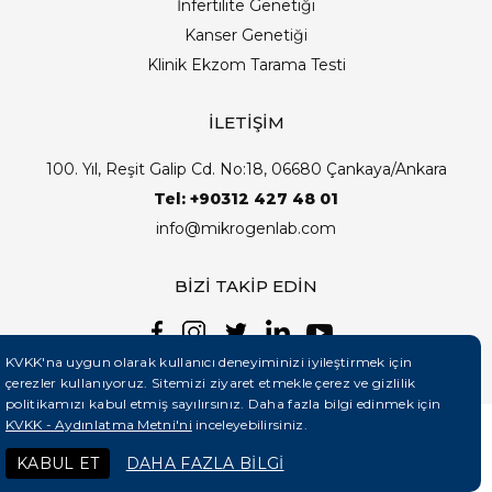
İnfertilite Genetiği
Kanser Genetiği
Klinik Ekzom Tarama Testi
İLETİŞİM
100. Yıl, Reşit Galip Cd. No:18, 06680 Çankaya/Ankara
Tel: +90312 427 48 01
info@mikrogenlab.com
BİZİ TAKİP EDİN
KVKK'na uygun olarak kullanıcı deneyiminizi iyileştirmek için
çerezler kullanıyoruz. Sitemizi ziyaret etmekle çerez ve gizlilik
politikamızı kabul etmiş sayılırsınız. Daha fazla bilgi edinmek için
KVKK - Aydınlatma Metni'ni
inceleyebilirsiniz.
©2026 Mikrogenlab. Tüm Hakları Saklıdır. | Tasarım:
KABUL ET
DAHA FAZLA BİLGİ
Teknobay (+90 444 5 331)