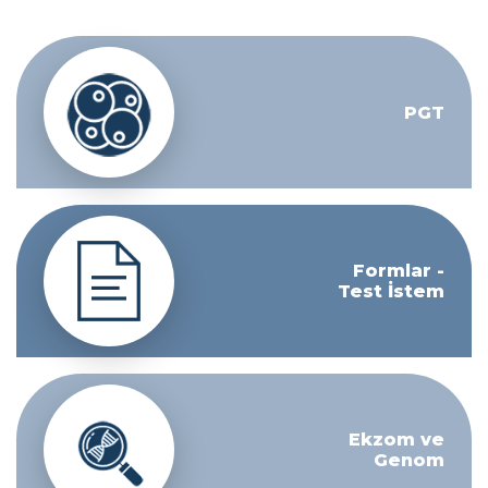
PGT
Formlar -
Test İstem
Ekzom ve
Genom