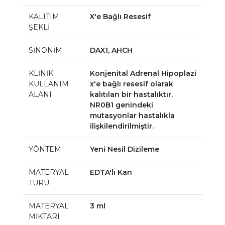
KALITIM
X'e Bağlı Resesif
ŞEKLİ
SİNONİM
DAX1, AHCH
KLİNİK
Konjenital Adrenal Hipoplazi
KULLANIM
x'e bağlı resesif olarak
ALANI
kalıtılan bir hastalıktır.
NR0B1 genindeki
mutasyonlar hastalıkla
ilişkilendirilmiştir.
YÖNTEM
Yeni Nesil Dizileme
MATERYAL
EDTA'lı Kan
TÜRÜ
MATERYAL
3 ml
MİKTARI