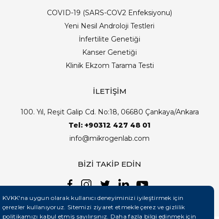
COVID-19 (SARS-COV2 Enfeksiyonu)
Yeni Nesil Androloji Testleri
İnfertilite Genetiği
Kanser Genetiği
Klinik Ekzom Tarama Testi
İLETİŞİM
100. Yıl, Reşit Galip Cd. No:18, 06680 Çankaya/Ankara
Tel: +90312 427 48 01
info@mikrogenlab.com
BİZİ TAKİP EDİN
KVKK'na uygun olarak kullanıcı deneyiminizi iyileştirmek için
çerezler kullanıyoruz. Sitemizi ziyaret etmekle çerez ve gizlilik
politikamızı kabul etmiş sayılırsınız. Daha fazla bilgi edinmek için