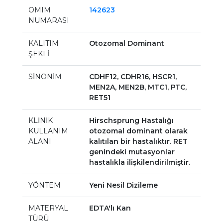
OMIM
142623
NUMARASI
KALITIM
Otozomal Dominant
ŞEKLİ
SİNONİM
CDHF12, CDHR16, HSCR1,
MEN2A, MEN2B, MTC1, PTC,
RET51
KLİNİK
Hirschsprung Hastalığı
KULLANIM
otozomal dominant olarak
ALANI
kalıtılan bir hastalıktır. RET
genindeki mutasyonlar
hastalıkla ilişkilendirilmiştir.
YÖNTEM
Yeni Nesil Dizileme
MATERYAL
EDTA'lı Kan
TÜRÜ