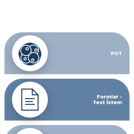
PGT
Formlar -
Test İstem