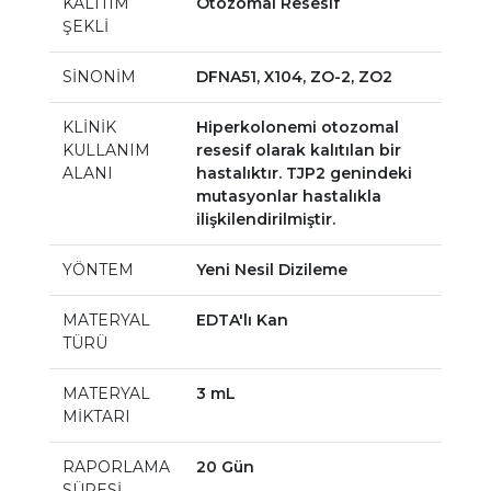
KALITIM
Otozomal Resesif
ŞEKLİ
SİNONİM
DFNA51, X104, ZO-2, ZO2
KLİNİK
Hiperkolonemi otozomal
KULLANIM
resesif olarak kalıtılan bir
ALANI
hastalıktır. TJP2 genindeki
mutasyonlar hastalıkla
ilişkilendirilmiştir.
YÖNTEM
Yeni Nesil Dizileme
MATERYAL
EDTA'lı Kan
TÜRÜ
MATERYAL
3 mL
MİKTARI
RAPORLAMA
20 Gün
SÜRESİ