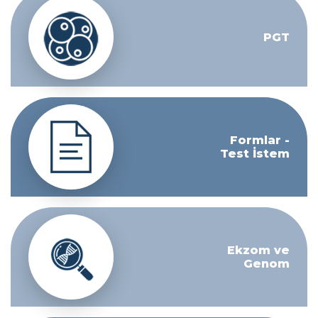
PGT
Formlar -
Test İstem
Ekzom ve
Genom