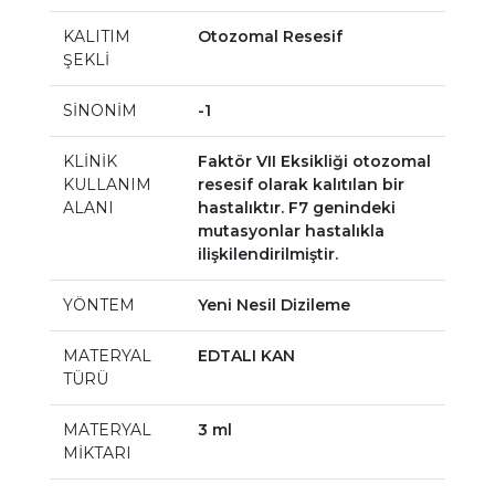
KALITIM
Otozomal Resesif
ŞEKLİ
SİNONİM
-1
KLİNİK
Faktör VII Eksikliği otozomal
KULLANIM
resesif olarak kalıtılan bir
ALANI
hastalıktır. F7 genindeki
mutasyonlar hastalıkla
ilişkilendirilmiştir.
YÖNTEM
Yeni Nesil Dizileme
MATERYAL
EDTALI KAN
TÜRÜ
MATERYAL
3 ml
MİKTARI