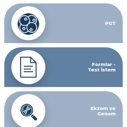
PGT
Formlar -
Test İstem
Ekzom ve
Genom