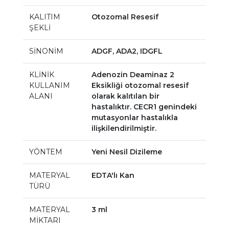
KALITIM
Otozomal Resesif
ŞEKLİ
SİNONİM
ADGF, ADA2, IDGFL
KLİNİK
Adenozin Deaminaz 2
KULLANIM
Eksikliği otozomal resesif
ALANI
olarak kalıtılan bir
hastalıktır. CECR1 genindeki
mutasyonlar hastalıkla
ilişkilendirilmiştir.
YÖNTEM
Yeni Nesil Dizileme
MATERYAL
EDTA'lı Kan
TÜRÜ
MATERYAL
3 ml
MİKTARI