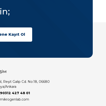
in;
İŞİM
ıl, Reşit Galip Cd. No:18, 06680
ya/Ankara
+90312 427 48 01
mikrogenlab.com