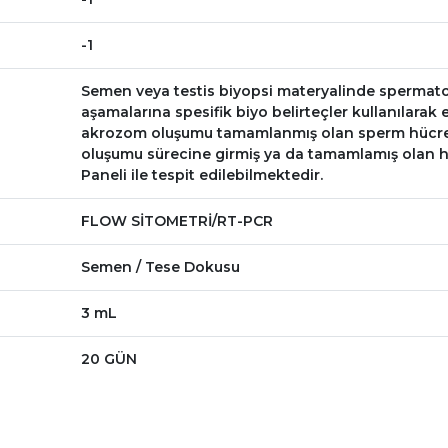
-1
Semen veya testis biyopsi materyalinde spermatog
aşamalarına spesifik biyo belirteçler kullanılara
akrozom oluşumu tamamlanmış olan sperm hücrel
oluşumu sürecine girmiş ya da tamamlamış olan 
Paneli ile tespit edilebilmektedir.
FLOW SİTOMETRİ/RT-PCR
Semen / Tese Dokusu
3 mL
20 GÜN