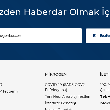
zden Haberdar Olmak İç
MİKROGEN
İLET
R
COVID-19 (SARS-COV2
100. Y
Enfeksiyonu)
Çanka
Mikrogen ?
Yeni Nesil Androloji Testleri
Tel: 
İnfertilite Genetiği
info@
Kanser Genetiği