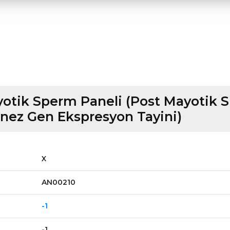
otik Sperm Paneli (Post Mayotik 
nez Gen Ekspresyon Tayini)
X
AN00210
-1
-1