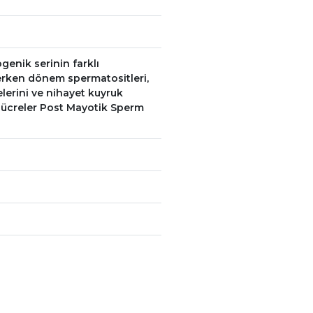
enik serinin farklı
k erken dönem spermatositleri,
erini ve nihayet kuyruk
hücreler Post Mayotik Sperm