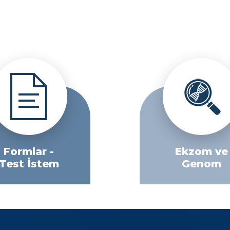
Formlar -
Ekzom ve
Test İstem
Genom