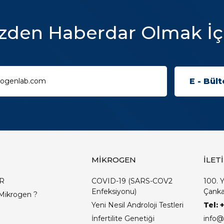
zden Haberdar Olmak İç
MİKROGEN
İLET
R
COVID-19 (SARS-COV2
100. Y
Enfeksiyonu)
Çanka
Mikrogen ?
Yeni Nesil Androloji Testleri
Tel: 
İnfertilite Genetiği
info@