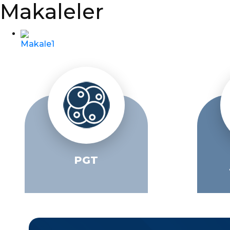
Makaleler
Makale1
PGT