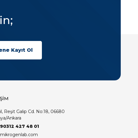
in;
İŞİM
ıl, Reşit Galip Cd. No:18, 06680
ya/Ankara
+90312 427 48 01
mikrogenlab.com