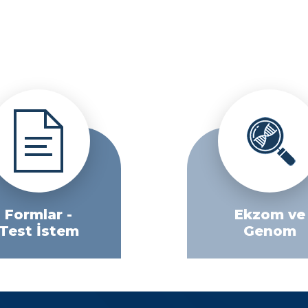
Formlar -
Ekzom ve
Test İstem
Genom